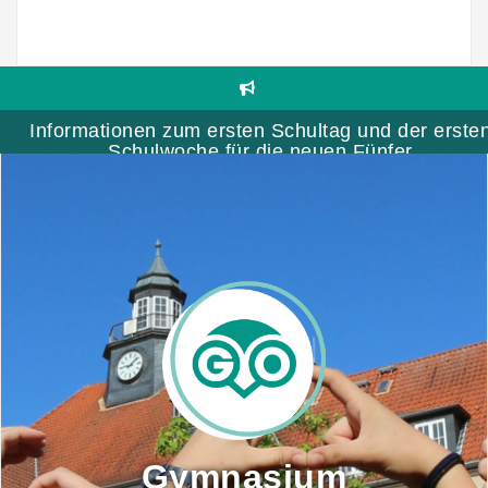
Skip
to
content
Informationen zum ersten Schultag und der erste
Schulwoche für die neuen Fünfer
Gymnasium