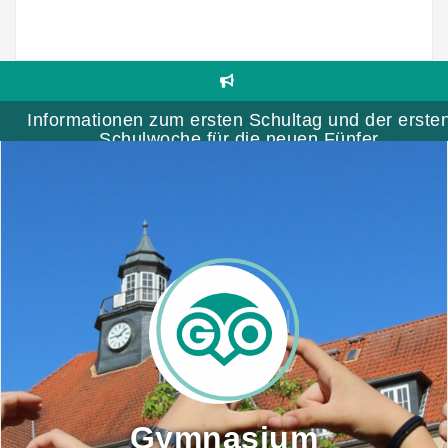
Skip
to
content
Informationen zum ersten Schultag und der erste
Schulwoche für die neuen Fünfer
Gymnasium