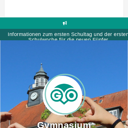
Skip
to
content
Informationen zum ersten Schultag und der erste
Schulwoche für die neuen Fünfer
Gymnasium