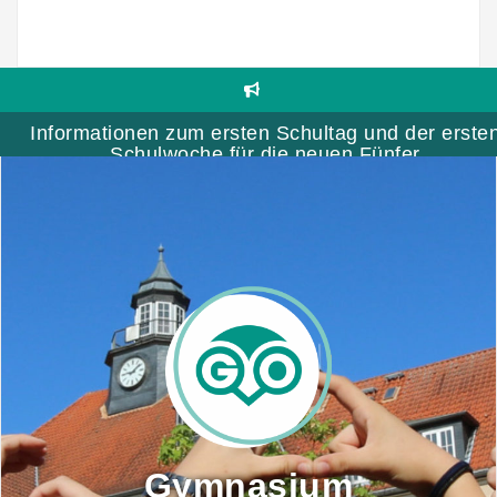
Skip
to
content
Informationen zum ersten Schultag und der erste
Schulwoche für die neuen Fünfer
Gymnasium