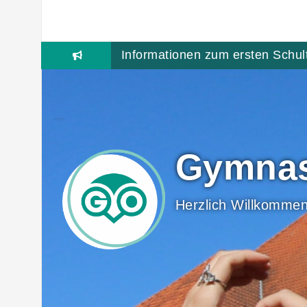
Skip
to
content
Informationen zum ersten Schul
Gymnas
Herzlich Willkommen