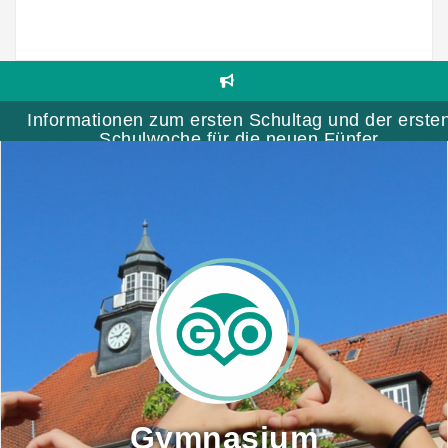
Skip
to
content
Informationen zum ersten Schultag und der erste
Schulwoche für die neuen Fünfer
Gymnasium