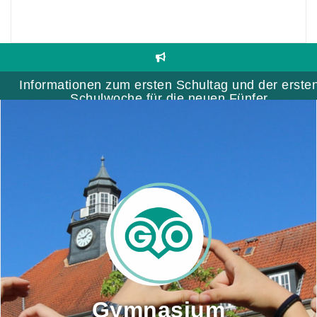
Skip
to
content
Informationen zum ersten Schultag und der erste
Schulwoche für die neuen Fünfer
Gymnasium