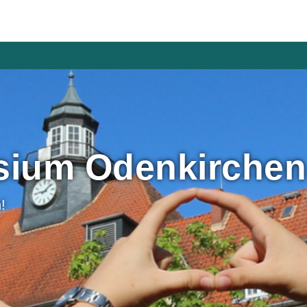
tag und der ersten Schulwoche für die neuen Fünfer
ium Odenkirchen
!