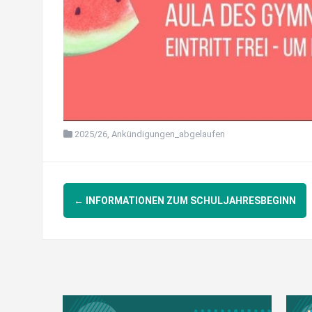
2025/26
,
Ankündigungen_abgelaufen
Post
←
INFORMATIONEN ZUM SCHULJAHRESBEGINN
navigation