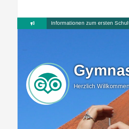
Skip
to
Informationen zum ersten Schul
content
Gymnas
Herzlich Willkommen