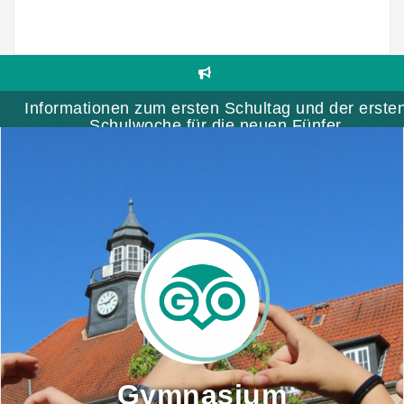
Skip
to
content
Informationen zum ersten Schultag und der erste
Schulwoche für die neuen Fünfer
Gymnasium