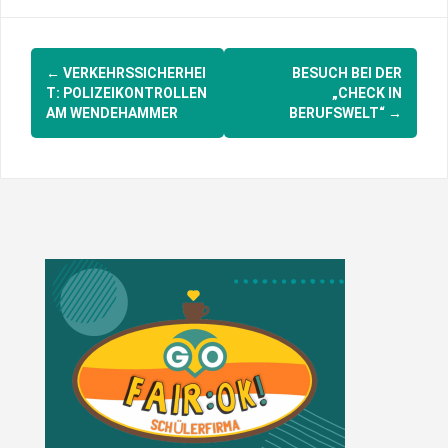
Post
←
VERKEHRSSICHERHEI
BESUCH BEI DER
navigation
T: POLIZEIKONTROLLEN
„CHECK IN
AM WENDEHAMMER
BERUFSWELT“
→