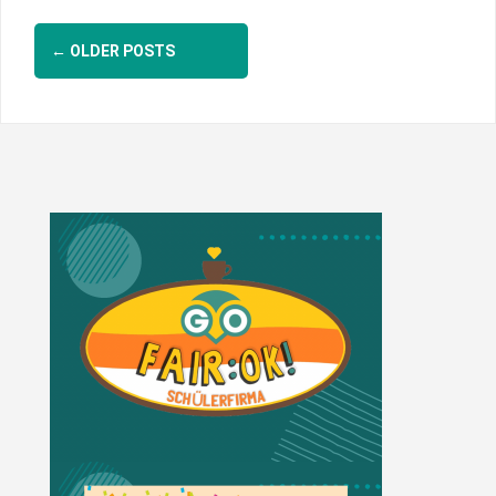
Posts
←
OLDER POSTS
navigation