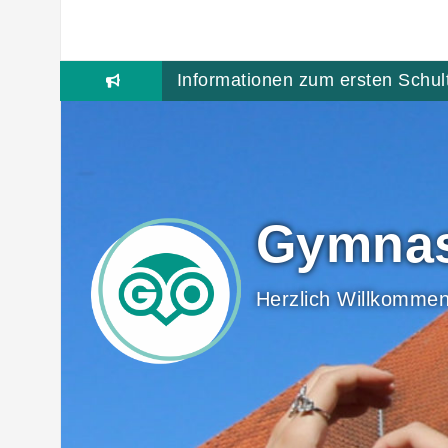
Skip
to
content
Informationen zum ersten Schul
Gymnas
Herzlich Willkommen