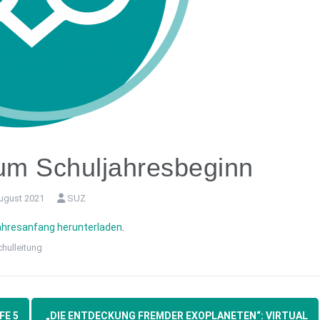
um Schuljahresbeginn
August 2021
SUZ
jahresanfang herunterladen
.
hulleitung
FE 5
„DIE ENTDECKUNG FREMDER EXOPLANETEN“: VIRTUAL