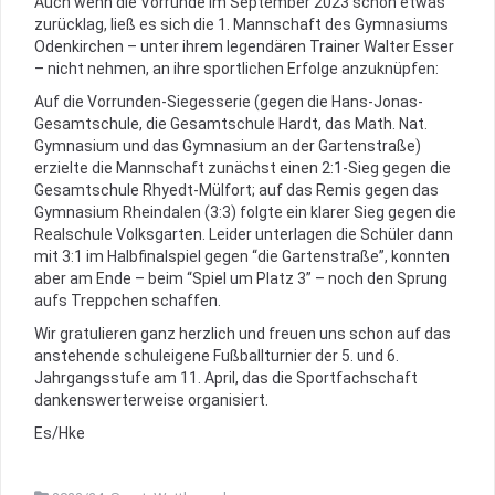
Auch wenn die Vorrunde im September 2023 schon etwas
zurücklag, ließ es sich die 1. Mannschaft des Gymnasiums
Odenkirchen – unter ihrem legendären Trainer Walter Esser
– nicht nehmen, an ihre sportlichen Erfolge anzuknüpfen:
Auf die Vorrunden-Siegesserie (gegen die Hans-Jonas-
Gesamtschule, die Gesamtschule Hardt, das Math. Nat.
Gymnasium und das Gymnasium an der Gartenstraße)
erzielte die Mannschaft zunächst einen 2:1-Sieg gegen die
Gesamtschule Rhyedt-Mülfort; auf das Remis gegen das
Gymnasium Rheindalen (3:3) folgte ein klarer Sieg gegen die
Realschule Volksgarten. Leider unterlagen die Schüler dann
mit 3:1 im Halbfinalspiel gegen “die Gartenstraße”, konnten
aber am Ende – beim “Spiel um Platz 3” – noch den Sprung
aufs Treppchen schaffen.
Wir gratulieren ganz herzlich und freuen uns schon auf das
anstehende schuleigene Fußballturnier der 5. und 6.
Jahrgangsstufe am 11. April, das die Sportfachschaft
dankenswerterweise organisiert.
Es/Hke