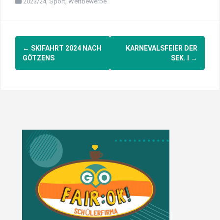
2023/24
,
Sport
,
Wettbewerbe
Post
←
SKIFAHRT 2024 NACH
KARNEVALSFEIER DER
navigation
GÖTZENS
SEK. I
→