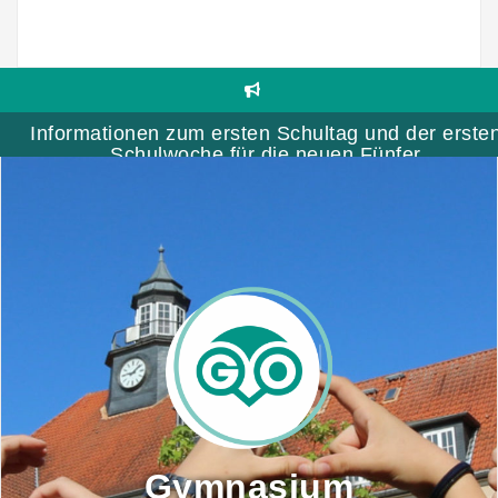
Skip
to
content
Informationen zum ersten Schultag und der erste
Schulwoche für die neuen Fünfer
Gymnasium