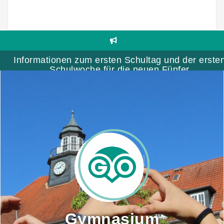
Skip
to
content
Informationen zum ersten Schultag und der erste
Schulwoche für die neuen Fünfer
Gymnasium