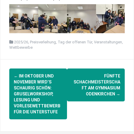
2025/26
,
Preisverleihung
,
Tag der offenen Tür
,
Veranstaltungen
,
Wettbewerbe
Post
←
IM OKTOBER UND
FÜNFTE
navigation
NOVEMBER WIRD’S
SCHACHMEISTERSCHA
SCHAURIG SCHÖN:
FT AM GYMNASIUM
GRUSELWORKSHOP,
ODENKIRCHEN
→
LESUNG UND
VORLESEWETTBEWERB
FÜR DIE UNTERSTUFE