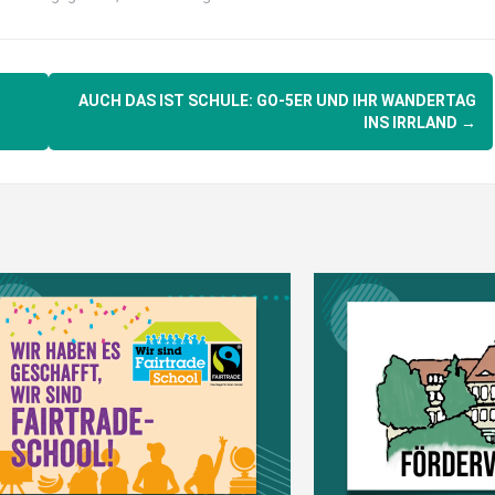
AUCH DAS IST SCHULE: GO-5ER UND IHR WANDERTAG
INS IRRLAND
→