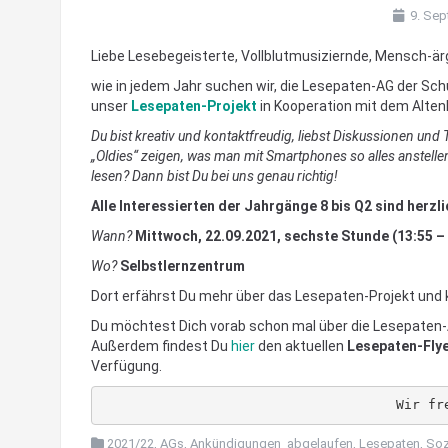
9. Sep
Liebe Lesebegeisterte, Vollblutmusiziernde, Mensch-ä
wie in jedem Jahr suchen wir, die Lesepaten-AG der Sch
unser
Lesepaten-Projekt
in Kooperation mit dem Alte
Du bist kreativ und kontaktfreudig, liebst Diskussionen und
„Oldies“ zeigen, was man mit Smartphones so alles anstellen
lesen? Dann bist Du bei uns genau richtig!
Alle Interessierten der Jahrgänge 8 bis Q2 sind herz
Wann?
Mittwoch, 22.09.2021, sechste Stunde (13:55 – 
Wo?
Selbstlernzentrum
Dort erfährst Du mehr über das Lesepaten-Projekt und k
Du möchtest Dich vorab schon mal über die Lesepaten
Außerdem findest Du
hier
den aktuellen
Lesepaten-Fly
Verfügung.
Wir fr
2021/22
,
AGs
,
Ankündigungen_abgelaufen
,
Lesepaten
,
Soz