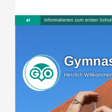
Skip
to
Informationen zum ersten Schul
content
Gymnas
Herzlich Willkommen