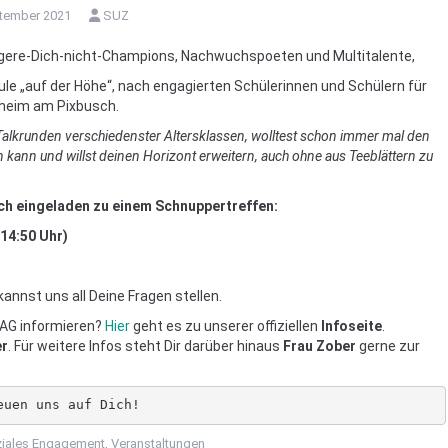
tember 2021
SUZ
rgere-Dich-nicht-Champions, Nachwuchspoeten und Multitalente,
ule „auf der Höhe“, nach engagierten Schülerinnen und Schülern für
nheim am Pixbusch.
 Talkrunden verschiedenster Altersklassen, wolltest schon immer mal den
 kann und willst deinen Horizont erweitern, auch ohne aus Teeblättern zu
lich eingeladen zu einem Schnuppertreffen:
14:50 Uhr)
annst uns all Deine Fragen stellen.
-AG informieren?
Hier
geht es zu unserer offiziellen
Infoseite
.
er
. Für weitere Infos steht Dir darüber hinaus
Frau Zober
gerne zur
euen uns auf Dich!
iales Engagement
,
Veranstaltungen